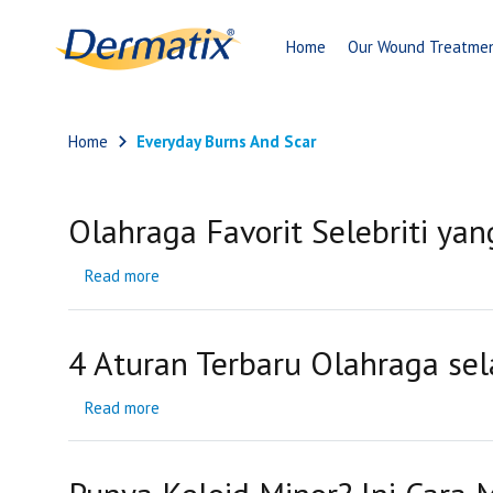
Home
Our Wound Treatme
Home
Everyday Burns And Scar
Olahraga Favorit Selebriti ya
Read more
about
Olahraga
Favorit
Selebriti
yang
4 Aturan Terbaru Olahraga s
Bisa
Kamu
Coba
Read more
about
4
Aturan
Terbaru
Olahraga
selama