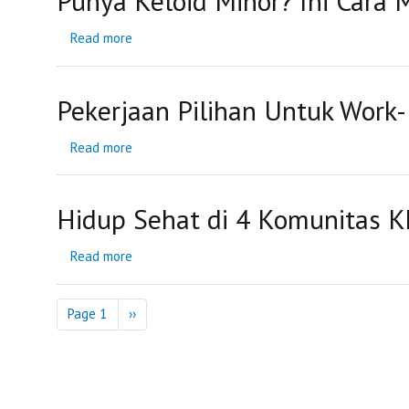
Punya Keloid Minor? Ini Cara
Pandemi
Corona
Read more
about
Punya
Keloid
Minor?
Ini
Pekerjaan Pilihan Untuk Work-
Cara
Mengatasinya
Read more
about
Pekerjaan
Pilihan
Untuk
Work-
Hidup Sehat di 4 Komunitas K
Life
Balance
Read more
about
Hidup
Sehat
di
Pagination
4
Page 1
Next
››
Komunitas
page
Khusus
Wanita