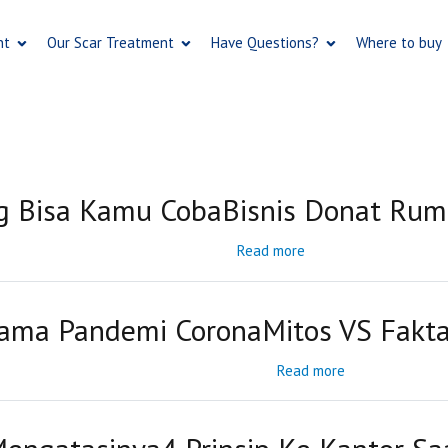
Skip
to
nt
Our Scar Treatment
Have Questions?
Where to buy
main
content
ng Bisa Kamu Coba
Bisnis Donat Rum
Read more
about
Bisnis
Donat
Rumahan
Meitta
elama Pandemi Corona
Mitos VS Fakt
Makin
Laris
Read more
about
Mitos
VS
Fakta
Penanganan
Luka