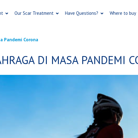
Skip
to
nt
Our Scar Treatment
Have Questions?
Where to buy
main
content
ma Pandemi Corona
AHRAGA DI MASA PANDEMI 