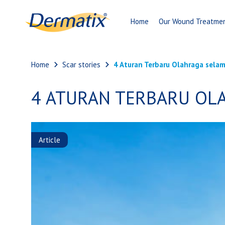
Home
Our Wound Treatme
Home
Scar stories
4 Aturan Terbaru Olahraga sela
4 ATURAN TERBARU OL
Article