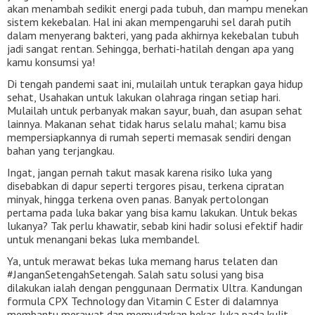
akan menambah sedikit energi pada tubuh, dan mampu menekan
sistem kekebalan. Hal ini akan mempengaruhi sel darah putih
dalam menyerang bakteri, yang pada akhirnya kekebalan tubuh
jadi sangat rentan. Sehingga, berhati-hatilah dengan apa yang
kamu konsumsi ya!
Di tengah pandemi saat ini, mulailah untuk terapkan gaya hidup
sehat, Usahakan untuk lakukan olahraga ringan setiap hari.
Mulailah untuk perbanyak makan sayur, buah, dan asupan sehat
lainnya. Makanan sehat tidak harus selalu mahal; kamu bisa
mempersiapkannya di rumah seperti memasak sendiri dengan
bahan yang terjangkau.
Ingat, jangan pernah takut masak karena risiko luka yang
disebabkan di dapur seperti tergores pisau, terkena cipratan
minyak, hingga terkena oven panas. Banyak pertolongan
pertama pada luka bakar yang bisa kamu lakukan. Untuk bekas
lukanya? Tak perlu khawatir, sebab kini hadir solusi efektif hadir
untuk menangani bekas luka membandel.
Ya, untuk merawat bekas luka memang harus telaten dan
#JanganSetengahSetengah. Salah satu solusi yang bisa
dilakukan ialah dengan penggunaan Dermatix Ultra. Kandungan
formula CPX Technology dan Vitamin C Ester di dalamnya
membantu merawat dan memudarkan bekas luka pada kulit