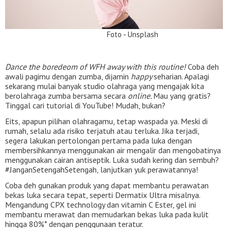
Foto - Unsplash
Dance the boredeom of WFH away with this routine!
Coba deh
awali pagimu dengan zumba, dijamin
happy
seharian. Apalagi
sekarang mulai banyak studio olahraga yang mengajak kita
berolahraga zumba bersama secara
online.
Mau yang gratis?
Tinggal cari tutorial di YouTube! Mudah, bukan?
Eits, apapun pilihan olahragamu, tetap waspada ya. Meski di
rumah, selalu ada risiko terjatuh atau terluka. Jika terjadi,
segera lakukan pertolongan pertama pada luka dengan
membersihkannya menggunakan air mengalir dan mengobatinya
menggunakan cairan antiseptik. Luka sudah kering dan sembuh?
#JanganSetengahSetengah, lanjutkan yuk perawatannya!
Coba deh gunakan produk yang dapat membantu perawatan
bekas luka secara tepat, seperti Dermatix Ultra misalnya.
Mengandung CPX technology dan vitamin C Ester, gel ini
membantu merawat dan memudarkan bekas luka pada kulit
hingga 80%* dengan penggunaan teratur.