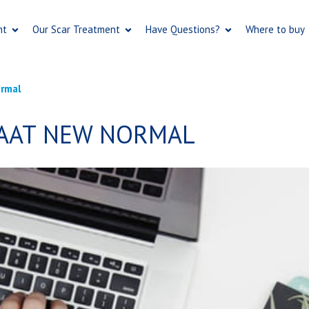
Skip
to
nt
Our Scar Treatment
Have Questions?
Where to buy
main
content
ormal
SAAT NEW NORMAL