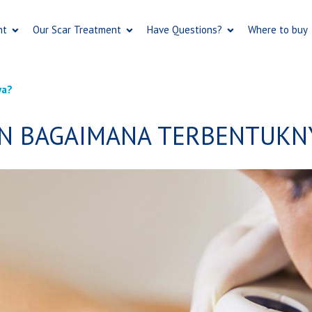
Skip
to
nt
Our Scar Treatment
Have Questions?
Where to buy
main
content
ya?
AN BAGAIMANA TERBENTUKN