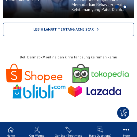
Memudarkan Bekas Jerawat
Kehitaman yang Patut Dicoba
LEBIH LANJUT TENTANG ACNE SCAR
Beli Dermatix® online dan kirim langsung ke rumah kamu
Home
Our Wound
Our Scar Treatment
Have Questions?
More