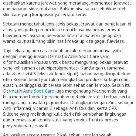
disebabkan karena jerawat yang meradang, memencet jerawat,
dan paparan sinar matahari. Bahkan bisa saja disebabkan oleh
skin care yang komposisinya terlalu keras.
Setelah mengetahui jenis-jenis bekas jerawat dari penjelasan di
atas, yang paling umum kita temui biasanya bekas jerawat
hiperpigmentasi yang berwarna hitam atau lebih gelap dari
warna kulit asli. Yang bikin hasil make up kita gagal flawless.
Tapi sekarang ada cara mudah untuk memudarkannya, yaitu
dengan menggunakan Dermatix Acne Spot Care yang
diformulasikan khusus untuk bantu mengurangi bekas jerawat
yang kehitaman atau hiperpigmentasi. Kandungan utamanya
adalah ActivGCS (ekstrak lendir siput), bahan yang dipopulerkan
oleh Korean beauty untuk meningkatkan produksi kolagen dan
elastin, sehingga kulit terasa lebih sehat dan lembap. Selain itu,
Dermatix Acne Spot Care
juga mengandung Niacinamide yang
bisa memperlambat perpindahan melanin ke kulit terluar, serta
mengurangi masalah pigmentasi. Dilengkapi dengan Zinc sebagai
Anti Inflamasi, vitamin E sebagai Anti Oksidan, serta CPX
Silicone yang melindungi kulit dari efek perubahan lingkungan
dan memastikan kondisi kulit yang kondusif untuk proses
penyembuhan jerawat.
Aplikasikan secara teratur 2 kali sehari, setelah wajah