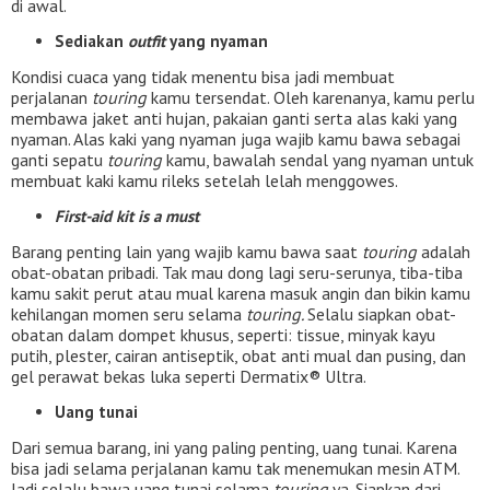
di awal.
Sediakan
outfit
yang nyaman
Kondisi cuaca yang tidak menentu bisa jadi membuat
perjalanan
touring
kamu tersendat. Oleh karenanya, kamu perlu
membawa jaket anti hujan, pakaian ganti serta alas kaki yang
nyaman. Alas kaki yang nyaman juga wajib kamu bawa sebagai
ganti sepatu
touring
kamu, bawalah sendal yang nyaman untuk
membuat kaki kamu rileks setelah lelah menggowes.
First-aid kit is a must
Barang penting lain yang wajib kamu bawa saat
touring
adalah
obat-obatan pribadi. Tak mau dong lagi seru-serunya, tiba-tiba
kamu sakit perut atau mual karena masuk angin dan bikin kamu
kehilangan momen seru selama
touring.
Selalu siapkan obat-
obatan dalam dompet khusus, seperti: tissue, minyak kayu
putih, plester, cairan antiseptik, obat anti mual dan pusing, dan
gel perawat bekas luka seperti Dermatix® Ultra.
Uang tunai
Dari semua barang, ini yang paling penting, uang tunai. Karena
bisa jadi selama perjalanan kamu tak menemukan
mesin ATM.
Jadi selalu bawa uang tunai selama
touring
ya. Siapkan dari