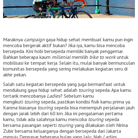
Maraknya
campaign
gaya hidup sehat membuat kamu pun ingin
mencoba bergerak aktif bukan? Jika iya, kamu bisa mencoba
bersepeda. Kini hobi bersepeda memiliki banyak penggemar.
Bahkan beberapa kaum
millenial
memilih
bike to work
untuk
mobilisasi ke tempat kerja. Selain itu, mulai banyak bermunculan
komunitas bersepeda yang sering melakukan kegiatan seru di
akhir pekan.
Salah satu kegiatan bersepeda yang juga bermanfaat untuk
mendukung gaya hidup sehat adalah
touring
sepeda. Apa kamu
tertarik mencobanya
Ladies
? Sebelum kamu
mengikuti
touring
sepeda, pastikan kondisi fisik kamu prima ya.
Karena biasanya
touring
sepeda bisa menempuh perjalanan jauh
dengan jarak lebih dari 60 km. Jika ini pengalaman pertama
kamu, tidak ada salahnya kamu mencoba
touring
sepeda
bersama pasangan seperti
touring
yang dilakukan oleh Nirina
Zubir bersama keluarganya dengan bersepeda dari Jakarta
menuju Denpasar beberapa bulan yang lalu. Nah
Ladies
,