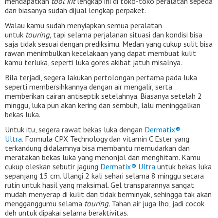
mendapatkan
tool kit
lengkap ini di toko-toko peralatan sepeda
dan biasanya sudah dijual lengkap perpaket.
Walau kamu sudah menyiapkan semua peralatan
untuk
touring,
tapi selama perjalanan situasi dan kondisi bisa
saja tidak sesuai dengan prediksimu. Medan yang cukup sulit bisa
rawan menimbulkan kecelakaan yang dapat membuat kulit
kamu terluka, seperti luka gores akibat jatuh misalnya.
Bila terjadi, segera lakukan pertolongan pertama pada luka
seperti membersihkannya dengan air mengalir, serta
memberikan cairan antiseptik setelahnya. Biasanya setelah 2
minggu, luka pun akan kering dan sembuh, lalu meninggalkan
bekas luka.
Untuk itu, segera rawat bekas luka dengan
Dermatix®
Ultra.
Formula CPX Technology dan vitamin C Ester yang
terkandung didalamnya bisa membantu memudarkan dan
meratakan bekas luka yang menonjol dan menghitam. Kamu
cukup oleskan sebutir jagung
Dermatix® Ultra
untuk bekas luka
sepanjang 15 cm. Ulangi 2 kali sehari selama 8 minggu secara
rutin untuk hasil yang maksimal. Gel transparannya sangat
mudah menyerap di kulit dan tidak berminyak, sehingga tak akan
mengganggumu selama
touring.
Tahan air juga lho, jadi cocok
deh untuk dipakai selama beraktivitas.