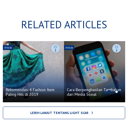
RELATED ARTICLES
Article
Article
A
2
2
Rekomendasi 4 Fashion Item
Cara Berpenghasilan Tambahan
Paling Hits di 2019
dari Media Sosial
LEBIH LANJUT TENTANG LIGHT SCAR