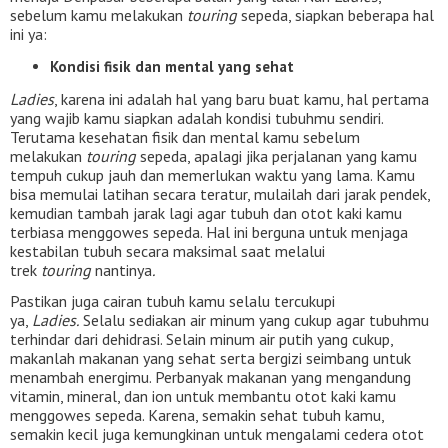
sebelum kamu melakukan
touring
sepeda, siapkan beberapa hal
ini ya:
Kondisi fisik dan mental yang sehat
Ladies
, karena ini adalah hal yang baru buat kamu, hal pertama
yang wajib kamu siapkan adalah kondisi tubuhmu sendiri.
Terutama kesehatan fisik dan mental kamu sebelum
melakukan
touring
sepeda, apalagi jika perjalanan yang kamu
tempuh cukup jauh dan memerlukan waktu yang lama. Kamu
bisa memulai latihan secara teratur, mulailah dari jarak pendek,
kemudian tambah jarak lagi agar tubuh dan otot kaki kamu
terbiasa menggowes sepeda. Hal ini berguna untuk menjaga
kestabilan tubuh secara maksimal saat melalui
trek
touring
nantinya
.
Pastikan juga cairan tubuh kamu selalu tercukupi
ya,
Ladies.
Selalu sediakan air minum yang cukup agar tubuhmu
terhindar dari dehidrasi. Selain minum air putih yang cukup,
makanlah makanan yang sehat serta bergizi seimbang untuk
menambah energimu. Perbanyak makanan yang mengandung
vitamin, mineral, dan ion untuk membantu otot kaki kamu
menggowes sepeda. Karena, semakin sehat tubuh kamu,
semakin kecil juga kemungkinan untuk mengalami cedera otot