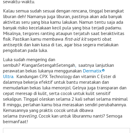
sewaktu-waktu.
Kalau semua sudah sesuai dengan rencana, tinggal berangkat
liburan deh! Namanya juga liburan, pastinya akan ada banyak
aktivitas seru yang bisa kamu lakukan. Namun tentu saja ada
banyak risiko kecelakaan kecil pula yang bisa terjadi padamu.
Misalnya, tergores ranting ataupun terjatuh saat beraktivitas
fisik. Pastikan kamu membawa
first-aid kit
seperti obat
antiseptik dan
kain kasa di tas, agar bisa segera melakukan
pengobatan pada luka.
Luka sudah mengering dan
sembuh? #JanganSetengahSetengah
,
saatnya lanjutkan
perawatan bekas lukanya menggunakan
Dermatix®
Ultra.
Kandungan CPX Technology dan vitamin C Ester di
dalamnya bekerja efektif untuk bantu meratakan dan
memudarkan bekas luka menonjol. Gelnya juga transparan dan
cepat meresap di kulit, serta cocok untuk kulit sensitif
sekalipun. Tinggal oleskan selama 2 kali sehari selama minimal
8 minggu, perlahan kamu bisa merasakan sendiri perubahannya.
Kemasannya yang praktis cocok untuk dibawa
selama
traveling.
Cocok kan untuk liburanmu nanti? Semoga
bermanfaat!