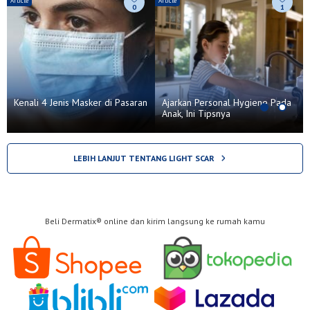
Article
Article
A
0
1
Kenali 4 Jenis Masker di Pasaran
Ajarkan Personal Hygiene Pada
Anak, Ini Tipsnya
LEBIH LANJUT TENTANG LIGHT SCAR
Beli Dermatix® online dan kirim langsung ke rumah kamu