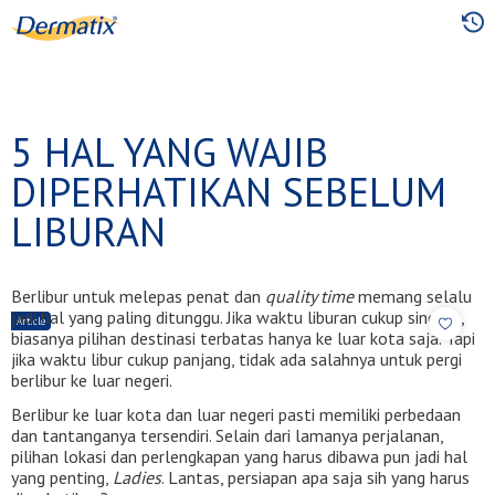
Skip
to
main
content
5 HAL YANG WAJIB
DIPERHATIKAN SEBELUM
LIBURAN
Berlibur untuk melepas penat dan
quality time
memang selalu
jadi hal yang paling ditunggu. Jika waktu liburan cukup singkat,
Article
biasanya pilihan destinasi terbatas hanya ke luar kota saja. Tapi
jika waktu libur cukup panjang, tidak ada salahnya untuk pergi
berlibur ke luar negeri.
Berlibur ke luar kota dan luar negeri pasti memiliki perbedaan
dan tantanganya tersendiri. Selain dari lamanya perjalanan,
pilihan lokasi dan perlengkapan yang harus dibawa pun jadi hal
yang penting,
Ladies
. Lantas, persiapan apa saja sih yang harus