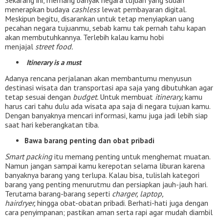
Sekarang ini, memang banyak negara tujuan yang sudah
menerapkan budaya
cashless
lewat pembayaran digital.
Meskipun begitu, disarankan untuk tetap menyiapkan uang
pecahan negara tujuanmu, sebab kamu tak pernah tahu kapan
akan membutuhkannya. Terlebih kalau kamu hobi
menjajal
street food.
Itinerary is a must
Adanya rencana perjalanan akan membantumu menyusun
destinasi wisata dan transportasi apa saja yang dibutuhkan agar
tetap sesuai dengan
budget.
Untuk membuat
itinerary,
kamu
harus cari tahu dulu ada wisata apa saja di negara tujuan kamu.
Dengan banyaknya mencari informasi, kamu juga jadi lebih siap
saat hari keberangkatan tiba.
Bawa barang penting dan obat pribadi
Smart packing
itu memang penting untuk menghemat muatan.
Namun jangan sampai kamu kerepotan selama liburan karena
banyaknya barang yang terlupa. Kalau bisa, tulislah kategori
barang yang penting menurutmu dan persiapkan jauh-jauh hari.
Terutama barang-barang seperti
charger, laptop,
hairdryer,
hingga obat-obatan pribadi. Berhati-hati juga dengan
cara penyimpanan; pastikan aman serta rapi agar mudah diambil