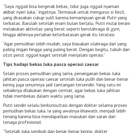
“Saya
nggak
bisa bergerak bebas, tidur juga
nggak
nyaman
akibat nyeri luka,” ingatnya. Termasuk untuk mengurus si Kecil,
yang dirasakan cukup sulit karena kemampuan gerak Putri yang
terbatas. Barulah setelah enam bulan berlalu, Putri mulai berani
melakukan aktivitas yang berat seperti berolahraga di
gym
,
hingga akhirnya perlahan keterbatasan gerak itu teratasi.
“Agar pemulihan lebih mudah, saya biasakan olahraga dari yang
paling ringan hingga yang paling berat. Dengan begitu, tubuh dan
otot perut
nggak
kaget setelah menjalani operasi.”
Tips hadapi bekas luka pasca operasi caesar
Selain proses pemulihan yang lama, penanganan bekas luka
jahitan pasca operasi caesar setelah luka pulih dan benar-benar
kering juga umumnya jadi tantangan tersendiri. Yang satu ini
sebaiknya dilakukan dengan cermat, agar bekas luka jahitan
tidak membekas dalam waktu yang lama.
Putri sendiri selalu berkonsultasi dengan dokter selama proses
pemulihan bekas luka. Ia yang awalnya khawatir, menjadi lebih
tenang karena bisa mendapatkan masukan dan saran dari
tenaga profesional.
“Setelah luka sembuh dan benar-benar kering, dokter