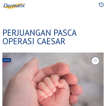
Skip
to
main
content
PERJUANGAN PASCA
OPERASI CAESAR
Article