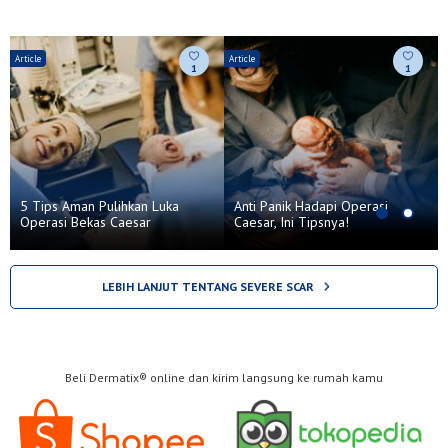
Article
Article
V
1
1
5 Tips Aman Pulihkan Luka
Anti Panik Hadapi Operasi
Operasi Bekas Caesar
Caesar, Ini Tipsnya!
LEBIH LANJUT TENTANG SEVERE SCAR
Beli Dermatix® online dan kirim langsung ke rumah kamu