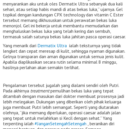
menyarankan aku untuk oles Dermatix Ultra sebanyak dua kali
sehari, atau setiap habis mandi di atas bekas luka,” ujarnya. Gel
topikal dengan kandungan CPX technology dan vitamin C Ester
tersebut memang dikhususkan untuk perawatan bekas luka
menonjol. Gel ini bekerja untuk membantu memudarkan dan
menghaluskan bekas luka yang telah kering dan sembuh,
termasuk salah satunya bekas luka jahitan pasca operasi caesar.
Yang menarik dari
Dermatix Ultra
ialah teksturnya yang tidak
lengket dan cepat meresap di kulit, sehingga nyaman digunakan.
Gelnya transparan dan aman digunakan untuk semua jenis kulit.
Apabila diaplikasikan secara rutin selama minimal 8 minggu,
hasilnya perlahan akan semakin terlihat.
Pengalaman tersebut jugalah yang dialami sendiri oleh Putri.
Pada akhirnya
treatment
pemulihan bekas luka yang tepat
ditambah dengan masukan dari dokter membuat prosesnya jadi
lebih melegakan. Dukungan yang diberikan oleh pihak keluarga
juga membuat Putri lebih semangat. Seperti yang diutarakan
olehnya, “jika memang diperlukan, operasi caesar adalah jalan
yang tepat untuk melahirkan si Kecil dengan sehat.” Yang
terpenting ialah
#JanganSetengahSetengah
, beranikan diri
mencari bantuan, dan percaya pada proses. Semoga