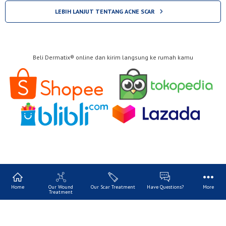
LEBIH LANJUT TENTANG ACNE SCAR
Beli Dermatix® online dan kirim langsung ke rumah kamu
Home
Our Wound
Our Scar Treatment
Have Questions?
More
Treatment