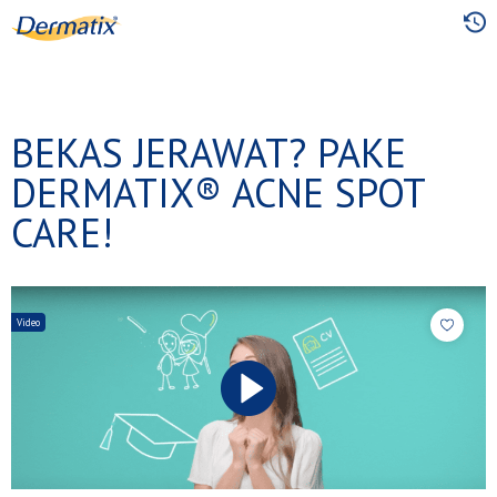
Skip
to
main
content
BEKAS JERAWAT? PAKE
DERMATIX®️ ACNE SPOT
CARE!
Video