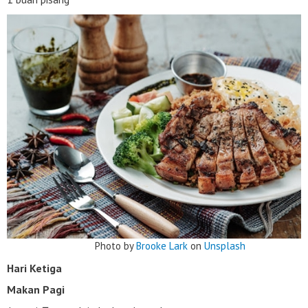
Photo by
Brooke Lark
on
Unsplash
Hari Ketiga
Makan Pagi