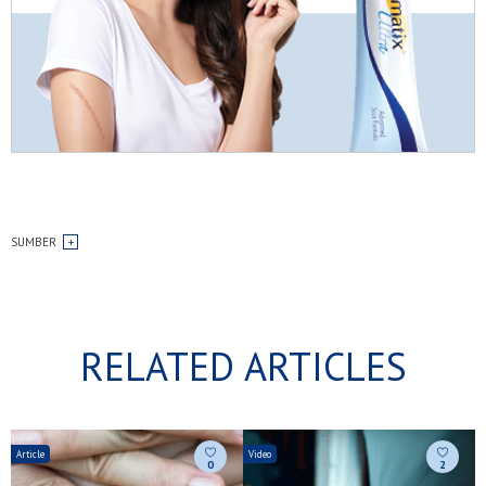
SUMBER
RELATED ARTICLES
Article
Video
A
0
2