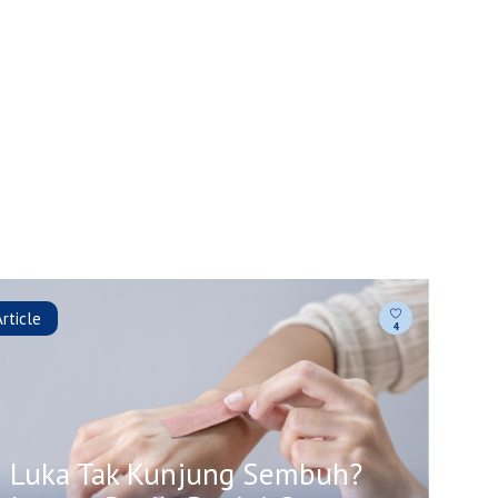
Article
4
Luka Tak Kunjung Sembuh?