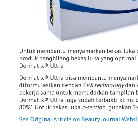
Untuk membantu menyamarkan bekas luka 
produk penghilang bekas luka yang optimal
Dermatix® Ultra.
Dermatix® Ultra bisa membantu menyamarka
diformulasikan dengan
CPX t
echnology
dan 
bekerja sama untuk memudarkan tampilan be
Dermatix® Ultra juga sudah terbukti klini
80%*. Untuk bekas luka
c-section,
gunakan 2x
See Original Article on Beauty Journal Websi