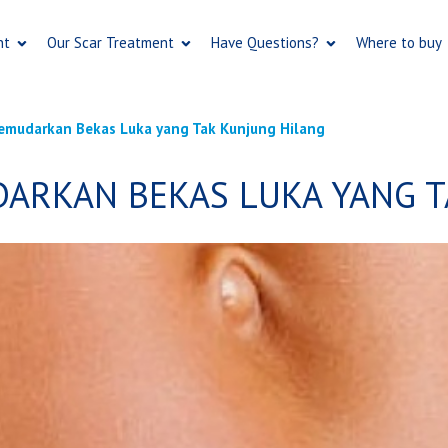
Skip
to
nt
Our Scar Treatment
Have Questions?
Where to buy
main
content
emudarkan Bekas Luka yang Tak Kunjung Hilang
DARKAN BEKAS LUKA YANG T