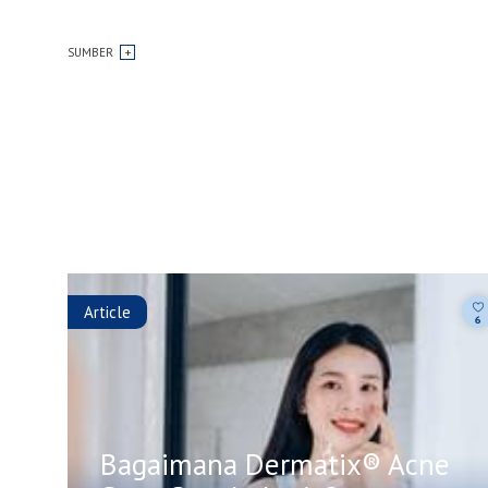
SUMBER
Article
6
Bagaimana Dermatix® Acne