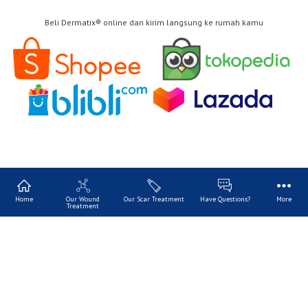
Beli Dermatix® online dan kirim langsung ke rumah kamu
Home
Our Wound
Our Scar Treatment
Have Questions?
More
Treatment