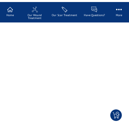
Home
Our Wound
Our Scar Treatment
Have Questions?
More
Treatment