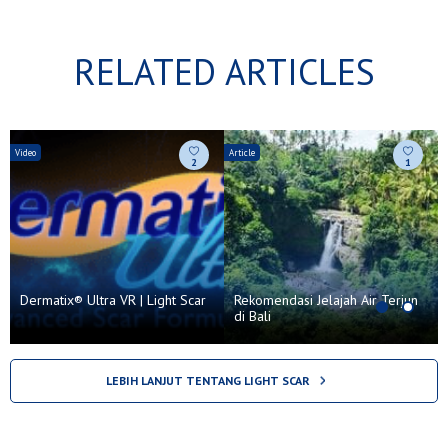
RELATED ARTICLES
Video
Article
A
2
1
Dermatix® Ultra VR | Light Scar
Rekomendasi Jelajah Air Terjun
di Bali
LEBIH LANJUT TENTANG LIGHT SCAR