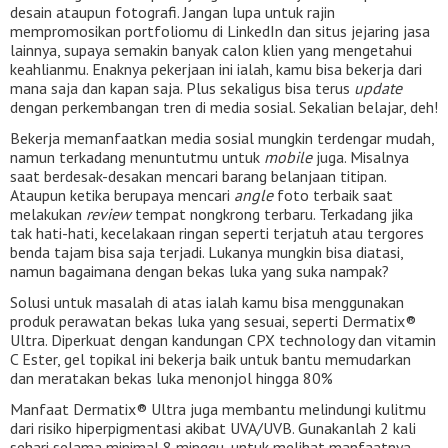
desain ataupun fotografi. Jangan lupa untuk rajin
mempromosikan portfoliomu di LinkedIn dan situs jejaring jasa
lainnya, supaya semakin banyak calon klien yang mengetahui
keahlianmu. Enaknya pekerjaan ini ialah, kamu bisa bekerja dari
mana saja dan kapan saja. Plus sekaligus bisa terus
update
dengan perkembangan tren di media sosial. Sekalian belajar, deh!
Bekerja memanfaatkan media sosial mungkin terdengar mudah,
namun terkadang menuntutmu untuk
mobile
juga. Misalnya
saat berdesak-desakan mencari barang belanjaan titipan.
Ataupun ketika berupaya mencari
angle
foto terbaik saat
melakukan
review
tempat nongkrong terbaru. Terkadang jika
tak hati-hati, kecelakaan ringan seperti terjatuh atau tergores
benda tajam bisa saja terjadi. Lukanya mungkin bisa diatasi,
namun bagaimana dengan bekas luka yang suka nampak?
Solusi untuk masalah di atas ialah kamu bisa menggunakan
produk perawatan bekas luka yang sesuai, seperti Dermatix®
Ultra. Diperkuat dengan kandungan CPX technology dan vitamin
C Ester, gel topikal ini bekerja baik untuk bantu memudarkan
dan meratakan bekas luka menonjol hingga 80%
Manfaat Dermatix® Ultra juga membantu melindungi kulitmu
dari risiko hiperpigmentasi akibat UVA/UVB. Gunakanlah 2 kali
sehari selama minimal 8 minggu, untuk melihat manfaatnya.