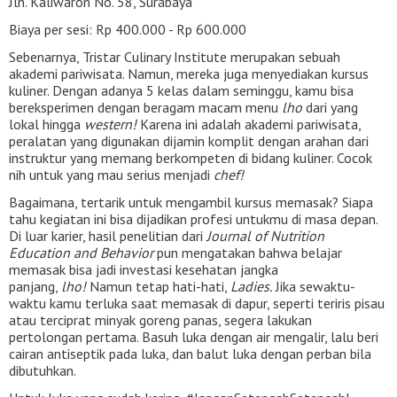
Jln. Kaliwaron No. 58, Surabaya
Biaya per sesi: Rp 400.000 - Rp 600.000
Sebenarnya, Tristar Culinary Institute merupakan sebuah
akademi pariwisata. Namun, mereka juga menyediakan kursus
kuliner. Dengan adanya 5 kelas dalam seminggu, kamu bisa
bereksperimen dengan beragam macam menu
lho
dari yang
lokal hingga
western!
Karena ini adalah akademi pariwisata,
peralatan yang digunakan dijamin komplit dengan arahan dari
instruktur yang memang berkompeten di bidang kuliner. Cocok
nih untuk yang mau serius menjadi
chef!
Bagaimana, tertarik untuk mengambil kursus memasak? Siapa
tahu kegiatan ini bisa dijadikan profesi untukmu di masa depan.
Di luar karier, hasil penelitian dari
Journal of Nutrition
Education and Behavior
pun mengatakan bahwa belajar
memasak bisa jadi investasi kesehatan jangka
panjang,
lho!
Namun tetap hati-hati,
Ladies.
Jika sewaktu-
waktu kamu terluka saat memasak di dapur, seperti teriris pisau
atau terciprat minyak goreng panas, segera lakukan
pertolongan pertama. Basuh luka dengan air mengalir, lalu beri
cairan antiseptik pada luka, dan balut luka dengan perban bila
dibutuhkan.