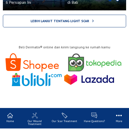
6 Persiapan Ini
di Bali
LEBIH LANJUT TENTANG LIGHT SCAR
Beli Dermatix® online dan kirim langsung ke rumah kamu
Home
Our Wound
Our Scar Treatment
Have Questions?
More
Treatment