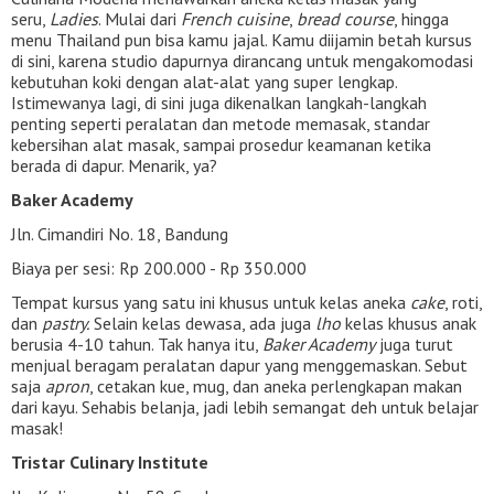
seru,
Ladies
. Mulai dari
French cuisine
,
bread course
, hingga
menu Thailand pun bisa kamu jajal. Kamu diijamin betah kursus
di sini, karena studio dapurnya dirancang untuk mengakomodasi
kebutuhan koki dengan alat-alat yang super lengkap.
Istimewanya lagi, di sini juga dikenalkan langkah-langkah
penting seperti peralatan dan metode memasak, standar
kebersihan alat masak, sampai prosedur keamanan ketika
berada di dapur. Menarik, ya?
Baker Academy
Jln. Cimandiri No. 18, Bandung
Biaya per sesi: Rp 200.000 - Rp 350.000
Tempat kursus yang satu ini khusus untuk kelas aneka
cake
, roti,
dan
pastry.
Selain kelas dewasa, ada juga
lho
kelas khusus anak
berusia 4-10 tahun. Tak hanya itu,
Baker Academy
juga turut
menjual beragam peralatan dapur yang menggemaskan. Sebut
saja
apron
, cetakan kue, mug, dan aneka perlengkapan makan
dari kayu. Sehabis belanja, jadi lebih semangat deh untuk belajar
masak!
Tristar Culinary Institute