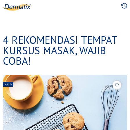
Skip
to
main
content
4 REKOMENDASI TEMPAT
KURSUS MASAK, WAJIB
COBA!
Article