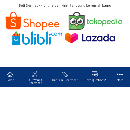
Beli Dermatix® online dan kirim langsung ke rumah kamu
Home
Our Wound
Our Scar Treatment
Have Questions?
More
Treatment