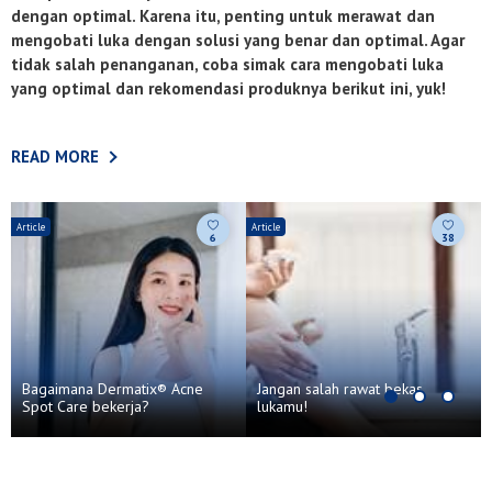
dengan optimal. Karena itu, penting untuk merawat dan
mengobati luka dengan solusi yang benar dan optimal. Agar
tidak salah penanganan, coba simak cara mengobati luka
yang optimal dan rekomendasi produknya berikut ini, yuk!
READ MORE
Article
Article
A
6
38
Bagaimana Dermatix® Acne
Jangan salah rawat bekas
Spot Care bekerja?
lukamu!