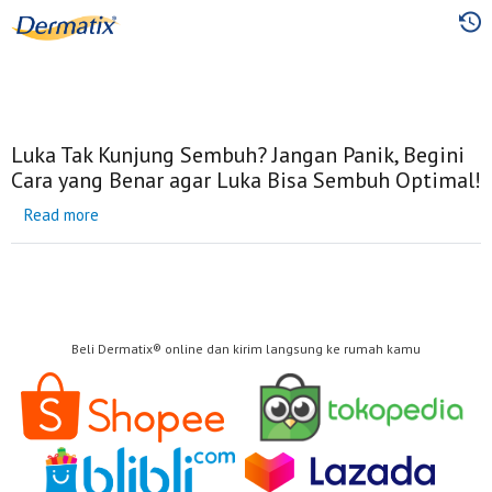
Skip
to
main
content
Luka Tak Kunjung Sembuh? Jangan Panik, Begini
Cara yang Benar agar Luka Bisa Sembuh Optimal!
Read more
about
Luka
Tak
Kunjung
Sembuh?
Jangan
Panik,
Begini
Cara
Beli Dermatix® online dan kirim langsung ke rumah kamu
yang
Benar
agar
Luka
Bisa
Sembuh
Optimal!