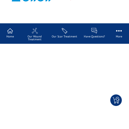
Home
Our Wound
Our Scar Treatment
Have Questions?
More
Treatment